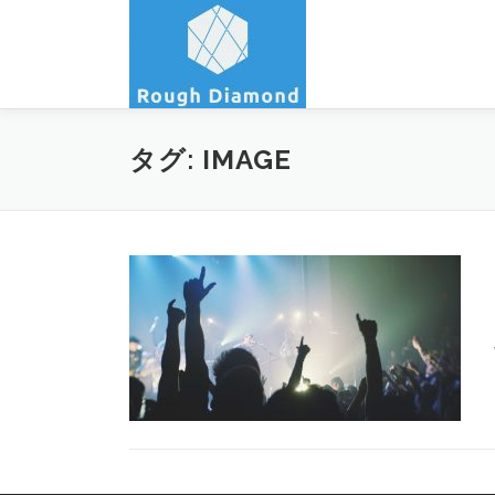
コ
ン
テ
ン
ツ
へ
タグ:
IMAGE
ス
キ
ッ
プ