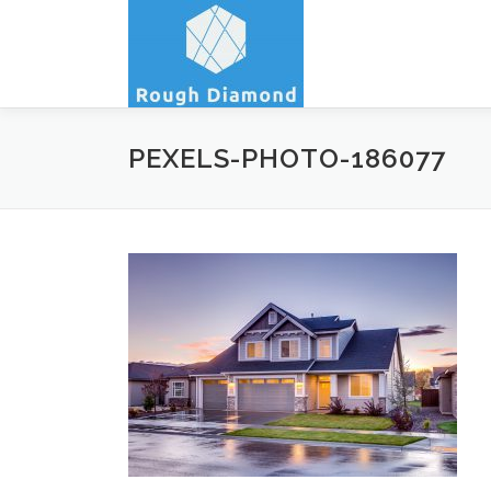
コ
ン
テ
ン
ツ
へ
PEXELS-PHOTO-186077
ス
キ
ッ
プ